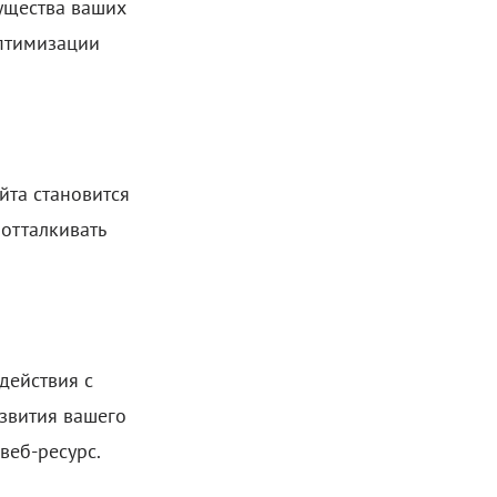
ущества ваших
оптимизации
йта становится
отталкивать
действия с
азвития вашего
веб-ресурс.