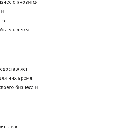
знес становится
 и
го
йта является
редоставляет
ля них время,
своего бизнеса и
т о вас.