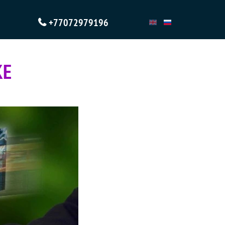
+77072979196
КЕ