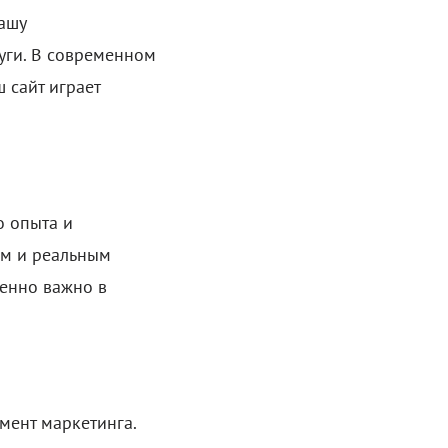
ашу
луги. В современном
 сайт играет
о опыта и
ям и реальным
бенно важно в
мент маркетинга.