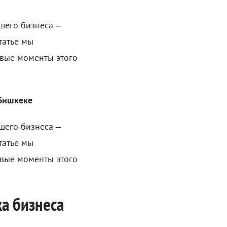
шего бизнеса –
татье мы
евые моменты этого
 Бишкеке
шего бизнеса –
татье мы
евые моменты этого
ка бизнеса