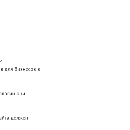
ь
ов для бизнесов в
нологии они
сайта должен