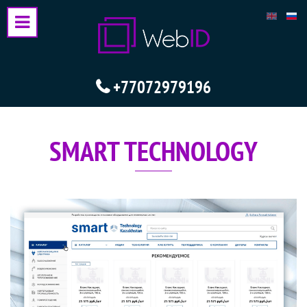
+77072979196
SMART TECHNOLOGY