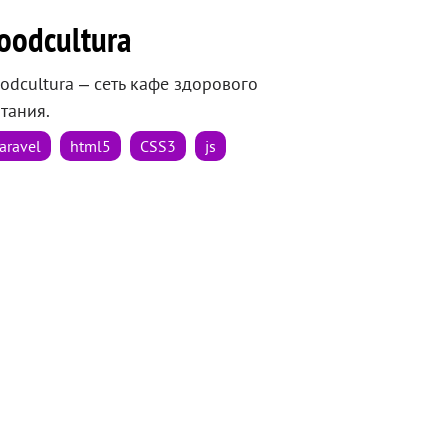
oodcultura
odcultura – сеть кафе здорового
тания.
aravel
html5
CSS3
js