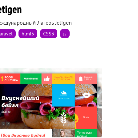
etigen
ждународный Лагерь Jetigen
aravel
html5
CSS3
js