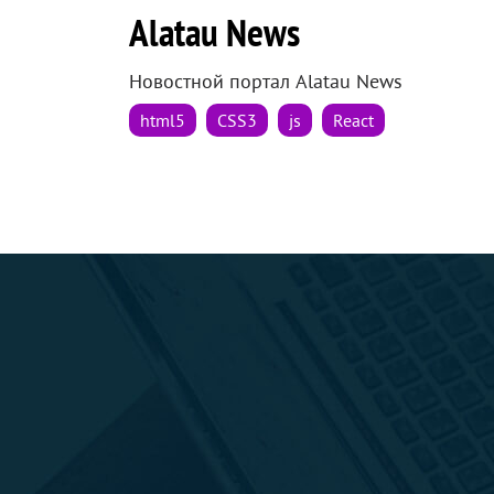
Alatau News
Новостной портал Alatau News
html5
CSS3
js
React