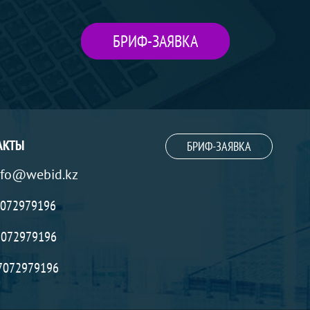
БРИФ-ЗАЯВКА
АКТЫ
БРИФ-ЗАЯВКА
nfo@webid.kz
072979196
072979196
7072979196