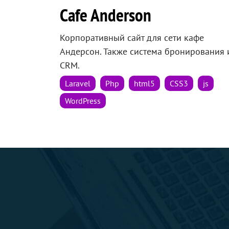
Cafe Anderson
Корпоративный сайт для сети кафе
Андерсон. Также система бронирования 
CRM.
Laravel
Php
html5
CSS3
js
WordPress