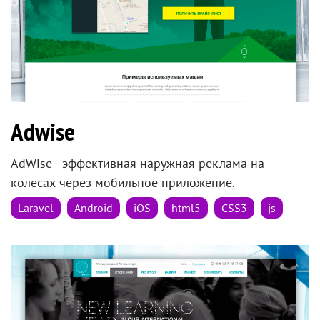
Adwise
AdWise - эффективная наружная реклама на
колесах через мобильное приложение.
Laravel
Android
iOS
html5
CSS3
js