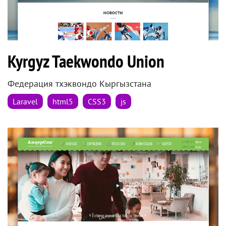
Kyrgyz Taekwondo Union
Федерация тхэквондо Кыргызстана
Laravel
html5
CSS3
js