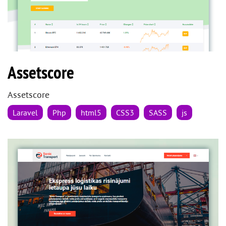
Assetscore
Assetscore
Laravel
Php
html5
CSS3
SASS
js