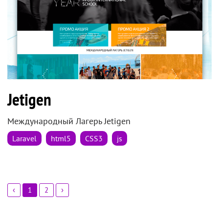
Jetigen
Международный Лагерь Jetigen
Laravel
html5
CSS3
js
‹
1
2
›