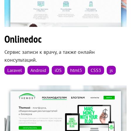
Onlinedoc
Сервис записи к врачу, а также онлайн
консультаций.
Laravel
Android
iOS
html5
CSS3
js